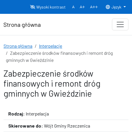
Przejdź do treści
Wysoki kontrast
Język
Normalny rozmiar czcionki
Rozmiar czcionki 150%
Rozmiar czcionki
Strona główna
Strona główna
Interpelacje
Zabezpieczenie środków finansowych i remont dróg
gminnych w Gwieździnie
Zabezpieczenie środków
finansowych i remont dróg
gminnych w Gwieździnie
Rodzaj:
Interpelacja
Skierowane do:
Wójt Gminy Rzeczenica