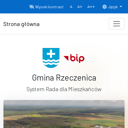
Przejdź do treści
Wysoki kontrast
Język
Normalny rozmiar czcionki
Rozmiar czcionki 150%
Rozmiar czcionki
Strona główna
Gmina Rzeczenica
System Rada dla Mieszkańców