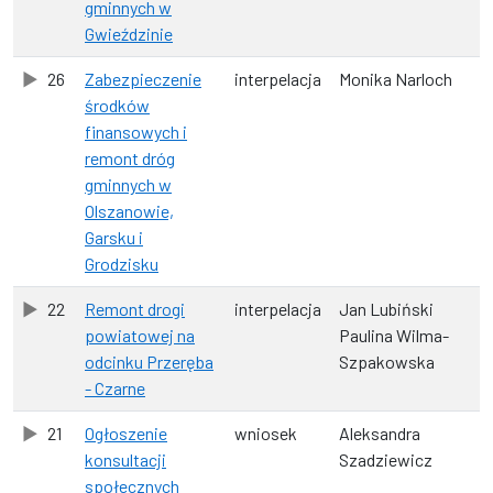
gminnych w
Gwieździnie
26
Zabezpieczenie
interpelacja
Monika Narloch
środków
finansowych i
remont dróg
gminnych w
Olszanowie,
Garsku i
Grodzisku
22
Remont drogi
interpelacja
Jan Lubiński
powiatowej na
Paulina Wilma-
odcinku Przeręba
Szpakowska
- Czarne
21
Ogłoszenie
wniosek
Aleksandra
konsultacji
Szadziewicz
społecznych