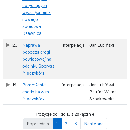
dotyczących
wyodrębnienia
nowego
sołectwa
Rzewnica
20
Naprawa
interpelacja
Jan Lubiński
pobocza drogi
powiatowej na
odcinku Sporysz-
Międzybórz
19
Przełożenie
interpelacja
Jan Lubiński
chodnika w m.
Paulina Wilma-
Międzybórz
Szpakowska
Pozycje od 1 do 10 z 28 łącznie
Poprzednia
1
2
3
Następna