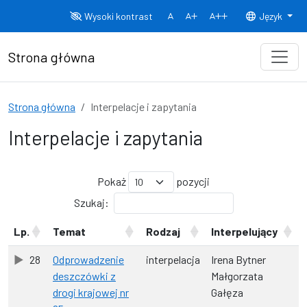
Przejdź do treści
Wysoki kontrast
Język
Normalny rozmiar czcionki
Rozmiar czcionki 150%
Rozmiar czcionki
Strona główna
Strona główna
Interpelacje i zapytania
Interpelacje i zapytania
Pokaż
pozycji
Szukaj:
Lp.
Temat
Rodzaj
Interpelujący
28
Odprowadzenie
interpelacja
Irena Bytner
deszczówki z
Małgorzata
drogi krajowej nr
Gałęza