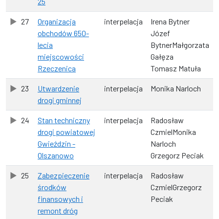
25
27
Organizacja
interpelacja
Irena Bytner
obchodów 650-
Józef
lecia
BytnerMałgorzata
miejscowości
Gałęza
Rzeczenica
Tomasz Matuła
23
Utwardzenie
interpelacja
Monika Narloch
drogi gminnej
24
Stan techniczny
interpelacja
Radosław
drogi powiatowej
CzmielMonika
Gwieździn -
Narloch
Olszanowo
Grzegorz Peciak
25
Zabezpieczenie
interpelacja
Radosław
środków
CzmielGrzegorz
finansowych i
Peciak
remont dróg