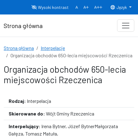
Przejdź do treści
Wysoki kontrast
Język
Normalny rozmiar czcionki
Rozmiar czcionki 150%
Rozmiar czcionki
Strona główna
Strona główna
Interpelacje
Organizacja obchodów 650-lecia miejscowości Rzeczenica
Organizacja obchodów 650-lecia
miejscowości Rzeczenica
Rodzaj:
Interpelacja
Skierowane do:
Wójt Gminy Rzeczenica
Interpelujący:
Irena Bytner, Józef BytnerMałgorzata
Gałęza, Tomasz Matuła,