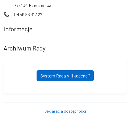
77-304 Rzeczenica
tel 59 83 317 22
Informacje
Archiwum Rady
System Rada VIII kadencji
Deklaracja dostępności
© Gmina Rzeczenica. © 2016 - 2026 Wszystkie prawa zastrzeżone.
Wykonanie i obsługa techniczna
AlfaTV - System Rada