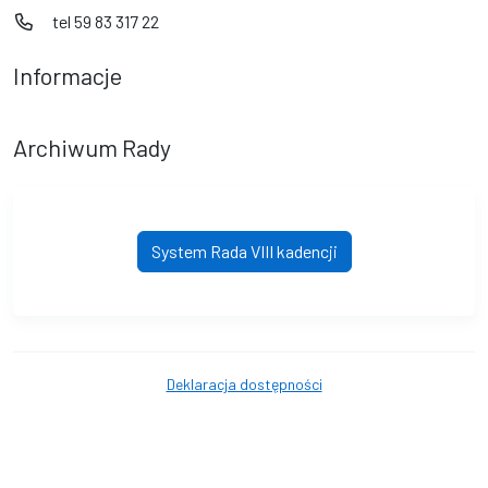
tel 59 83 317 22
Informacje
Archiwum Rady
System Rada VIII kadencji
Deklaracja dostępności
© Gmina Rzeczenica. © 2016 - 2026 Wszystkie prawa zastrzeżone.
Wykonanie i obsługa techniczna
AlfaTV - System Rada