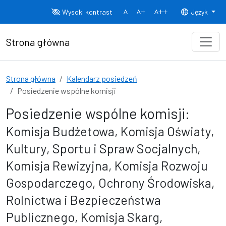
Przejdź do treści
Wysoki kontrast
Język
Normalny rozmiar czcionki
Rozmiar czcionki 150%
Rozmiar czcionki
Strona główna
Strona główna
Kalendarz posiedzeń
Posiedzenie wspólne komisji
Posiedzenie wspólne komisji:
Komisja Budżetowa, Komisja Oświaty,
Kultury, Sportu i Spraw Socjalnych,
Komisja Rewizyjna, Komisja Rozwoju
Gospodarczego, Ochrony Środowiska,
Rolnictwa i Bezpieczeństwa
Publicznego, Komisja Skarg,