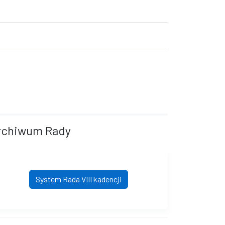
rchiwum Rady
System Rada VIII kadencji