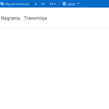
Wysoki kontrast
Język
Normalny rozmiar czcionki
Rozmiar czcionki 150%
Rozmiar czcionki 200%
Nagrania
Transmisja