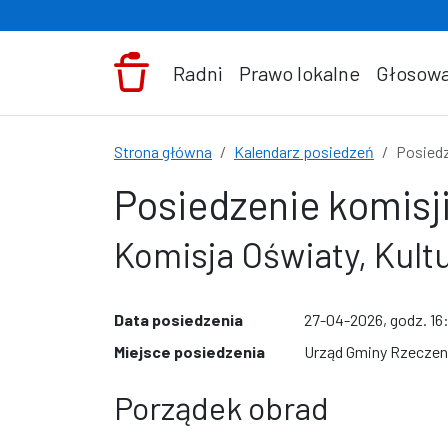
Przejdź do treści
Radni
Prawo lokalne
Głosowa
Strona główna
Kalendarz posiedzeń
Posiedz
Posiedzenie komisji
Komisja Oświaty, Kult
Data posiedzenia
27-04-2026, godz. 16
Miejsce posiedzenia
Urząd Gminy Rzeczeni
Porządek obrad