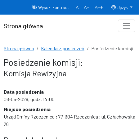
Przejdź do treści
Wysoki kontrast
Język
Normalny rozmiar czcionki
Rozmiar czcionki 150%
Rozmiar czcionki
Strona główna
Strona główna
Kalendarz posiedzeń
Posiedzenie komisji
Posiedzenie komisji:
Komisja Rewizyjna
Data posiedzenia
06-05-2026, godz. 14:00
Miejsce posiedzenia
Urząd Gminy Rzeczenica ; 77-304 Rzeczenica ; ul. Człuchowska
26