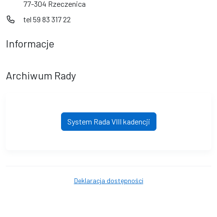
77-304 Rzeczenica
tel 59 83 317 22
Informacje
Archiwum Rady
System Rada VIII kadencji
Deklaracja dostępności
© Gmina Rzeczenica. © 2016 - 2026 Wszystkie prawa zastrzeżone.
Wykonanie i obsługa techniczna
AlfaTV - System Rada