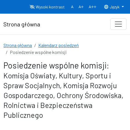
Przejdź do treści
Wysoki kontrast
Język
Normalny rozmiar czcionki
Rozmiar czcionki 150%
Rozmiar czcionki
Strona główna
Strona główna
Kalendarz posiedzeń
Posiedzenie wspólne komisji
Posiedzenie wspólne komisji:
Komisja Oświaty, Kultury, Sportu i
Spraw Socjalnych, Komisja Rozwoju
Gospodarczego, Ochrony Środowiska,
Rolnictwa i Bezpieczeństwa
Publicznego