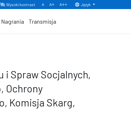
Wysoki kontrast
Język
Normalny rozmiar czcionki
Rozmiar czcionki 150%
Rozmiar czcionki 200%
Nagrania
Transmisja
u i Spraw Socjalnych,
, Ochrony
o, Komisja Skarg,