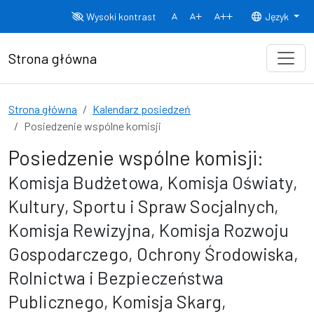
Przejdź do treści
Wysoki kontrast
Język
Normalny rozmiar czcionki
Rozmiar czcionki 150%
Rozmiar czcionki
Strona główna
Strona główna
Kalendarz posiedzeń
Posiedzenie wspólne komisji
Posiedzenie wspólne komisji:
Komisja Budżetowa, Komisja Oświaty,
Kultury, Sportu i Spraw Socjalnych,
Komisja Rewizyjna, Komisja Rozwoju
Gospodarczego, Ochrony Środowiska,
Rolnictwa i Bezpieczeństwa
Publicznego, Komisja Skarg,