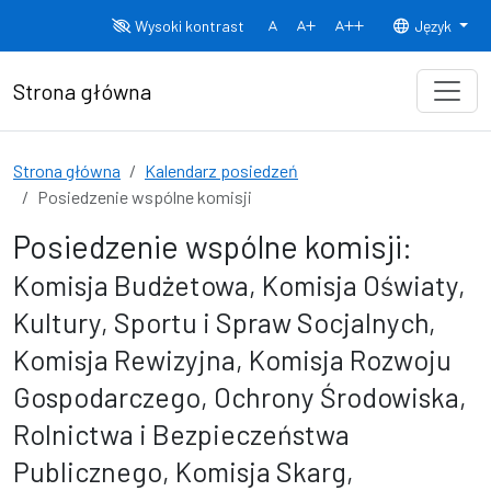
Przejdź do treści
Wysoki kontrast
Język
Normalny rozmiar czcionki
Rozmiar czcionki 150%
Rozmiar czcionki
Strona główna
Strona główna
Kalendarz posiedzeń
Posiedzenie wspólne komisji
Posiedzenie wspólne komisji:
Komisja Budżetowa, Komisja Oświaty,
Kultury, Sportu i Spraw Socjalnych,
Komisja Rewizyjna, Komisja Rozwoju
Gospodarczego, Ochrony Środowiska,
Rolnictwa i Bezpieczeństwa
Publicznego, Komisja Skarg,