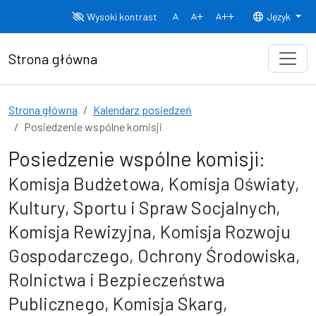
Przejdź do treści
Wysoki kontrast
Język
Normalny rozmiar czcionki
Rozmiar czcionki 150%
Rozmiar czcionki
Strona główna
Strona główna
Kalendarz posiedzeń
Posiedzenie wspólne komisji
Posiedzenie wspólne komisji:
Komisja Budżetowa, Komisja Oświaty,
Kultury, Sportu i Spraw Socjalnych,
Komisja Rewizyjna, Komisja Rozwoju
Gospodarczego, Ochrony Środowiska,
Rolnictwa i Bezpieczeństwa
Publicznego, Komisja Skarg,