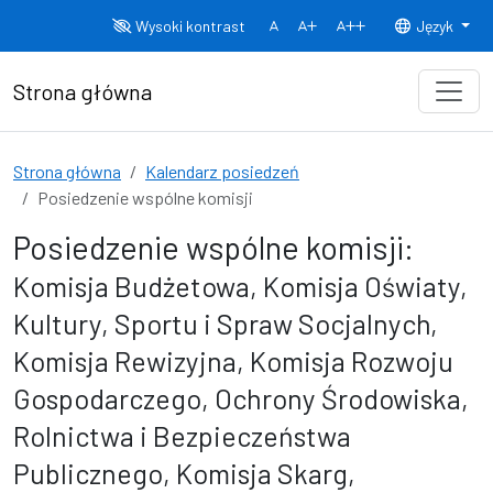
Przejdź do treści
Wysoki kontrast
Język
Normalny rozmiar czcionki
Rozmiar czcionki 150%
Rozmiar czcionki
Strona główna
Strona główna
Kalendarz posiedzeń
Posiedzenie wspólne komisji
Posiedzenie wspólne komisji:
Komisja Budżetowa, Komisja Oświaty,
Kultury, Sportu i Spraw Socjalnych,
Komisja Rewizyjna, Komisja Rozwoju
Gospodarczego, Ochrony Środowiska,
Rolnictwa i Bezpieczeństwa
Publicznego, Komisja Skarg,