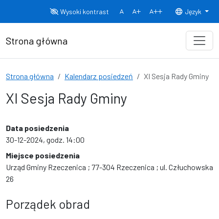
Przejdź do treści
Wysoki kontrast
Język
Normalny rozmiar czcionki
Rozmiar czcionki 150%
Rozmiar czcionki
Strona główna
Strona główna
Kalendarz posiedzeń
XI Sesja Rady Gminy
XI Sesja Rady Gminy
Data posiedzenia
30-12-2024, godz. 14:00
Miejsce posiedzenia
Urząd Gminy Rzeczenica ; 77-304 Rzeczenica ; ul. Człuchowska
26
Porządek obrad