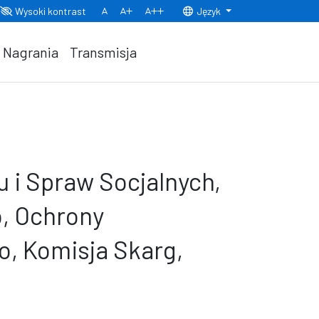
Wysoki kontrast
Język
Normalny rozmiar czcionki
Rozmiar czcionki 150%
Rozmiar czcionki 200%
Nagrania
Transmisja
u i Spraw Socjalnych,
, Ochrony
o, Komisja Skarg,