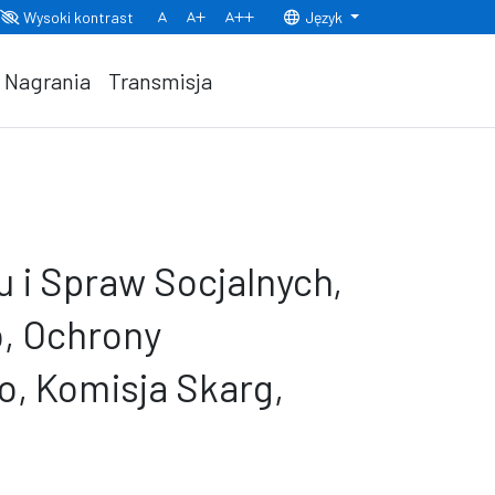
Wysoki kontrast
Język
Normalny rozmiar czcionki
Rozmiar czcionki 150%
Rozmiar czcionki 200%
Nagrania
Transmisja
u i Spraw Socjalnych,
, Ochrony
o, Komisja Skarg,