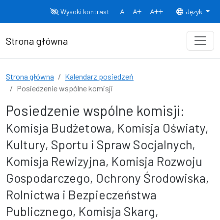
Przejdź do treści
Wysoki kontrast
Język
Normalny rozmiar czcionki
Rozmiar czcionki 150%
Rozmiar czcionki
Strona główna
Strona główna
Kalendarz posiedzeń
Posiedzenie wspólne komisji
Posiedzenie wspólne komisji:
Komisja Budżetowa, Komisja Oświaty,
Kultury, Sportu i Spraw Socjalnych,
Komisja Rewizyjna, Komisja Rozwoju
Gospodarczego, Ochrony Środowiska,
Rolnictwa i Bezpieczeństwa
Publicznego, Komisja Skarg,