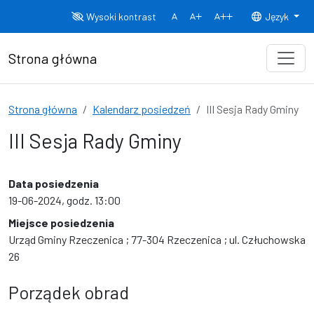
Przejdź do treści
Wysoki kontrast
Język
Normalny rozmiar czcionki
Rozmiar czcionki 150%
Rozmiar czcionki
Strona główna
Strona główna
Kalendarz posiedzeń
III Sesja Rady Gminy
III Sesja Rady Gminy
Data posiedzenia
19-06-2024, godz. 13:00
Miejsce posiedzenia
Urząd Gminy Rzeczenica ; 77-304 Rzeczenica ; ul. Człuchowska
26
Porządek obrad