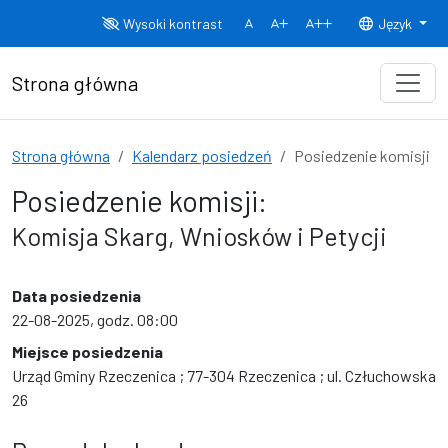
Przejdź do treści
Wysoki kontrast
Język
Normalny rozmiar czcionki
Rozmiar czcionki 150%
Rozmiar czcionki
Strona główna
Strona główna
Kalendarz posiedzeń
Posiedzenie komisji
Posiedzenie komisji:
Komisja Skarg, Wniosków i Petycji
Data posiedzenia
22-08-2025, godz. 08:00
Miejsce posiedzenia
Urząd Gminy Rzeczenica ; 77-304 Rzeczenica ; ul. Człuchowska
26