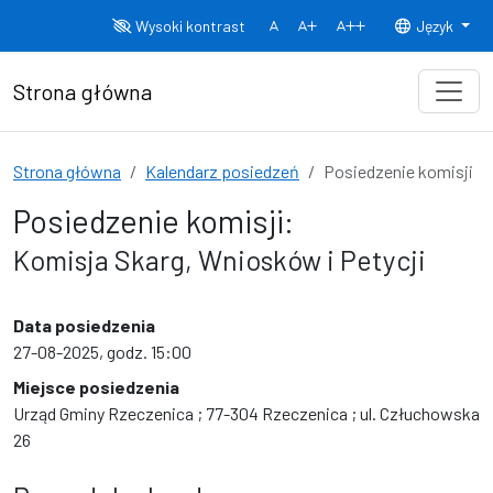
Przejdź do treści
Wysoki kontrast
Język
Normalny rozmiar czcionki
Rozmiar czcionki 150%
Rozmiar czcionki
Strona główna
Strona główna
Kalendarz posiedzeń
Posiedzenie komisji
Posiedzenie komisji:
Komisja Skarg, Wniosków i Petycji
Data posiedzenia
27-08-2025, godz. 15:00
Miejsce posiedzenia
Urząd Gminy Rzeczenica ; 77-304 Rzeczenica ; ul. Człuchowska
26