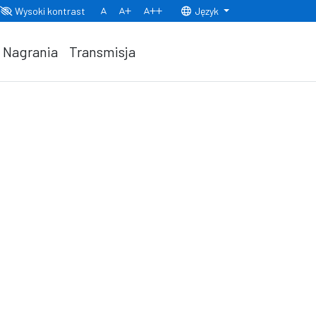
Wysoki kontrast
Język
Normalny rozmiar czcionki
Rozmiar czcionki 150%
Rozmiar czcionki 200%
Nagrania
Transmisja