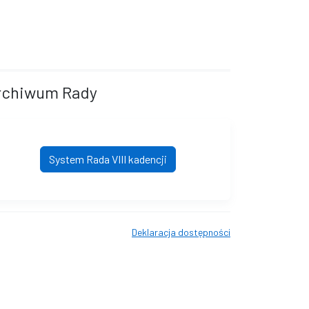
rchiwum Rady
System Rada VIII kadencji
Deklaracja dostępności