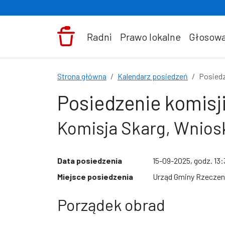
Przejdź do treści
Radni
Prawo lokalne
Głosowa
Strona główna
Kalendarz posiedzeń
Posiedz
Posiedzenie komisji
Komisja Skarg, Wniosk
Data posiedzenia
15-09-2025, godz. 13
Miejsce posiedzenia
Urząd Gminy Rzeczeni
Porządek obrad