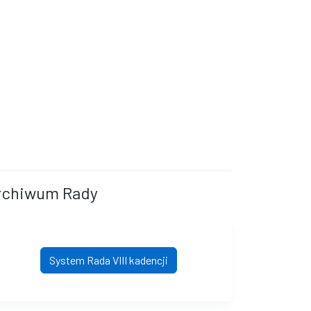
rchiwum Rady
System Rada VIII kadencji