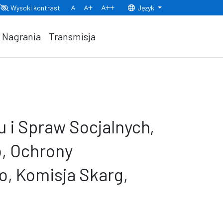
Wysoki kontrast
Język
Normalny rozmiar czcionki
Rozmiar czcionki 150%
Rozmiar czcionki 200%
Nagrania
Transmisja
u i Spraw Socjalnych,
, Ochrony
o, Komisja Skarg,