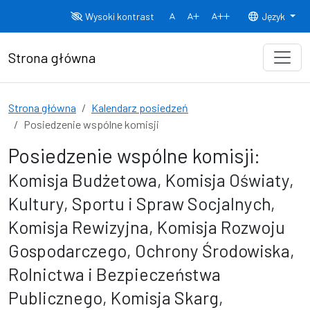
Przejdź do treści
Wysoki kontrast
Język
Normalny rozmiar czcionki
Rozmiar czcionki 150%
Rozmiar czcionki
Strona główna
Strona główna
Kalendarz posiedzeń
Posiedzenie wspólne komisji
Posiedzenie wspólne komisji:
Komisja Budżetowa, Komisja Oświaty,
Kultury, Sportu i Spraw Socjalnych,
Komisja Rewizyjna, Komisja Rozwoju
Gospodarczego, Ochrony Środowiska,
Rolnictwa i Bezpieczeństwa
Publicznego, Komisja Skarg,