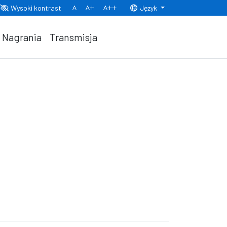
Wysoki kontrast
Język
Normalny rozmiar czcionki
Rozmiar czcionki 150%
Rozmiar czcionki 200%
Nagrania
Transmisja