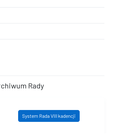
rchiwum Rady
System Rada VIII kadencji