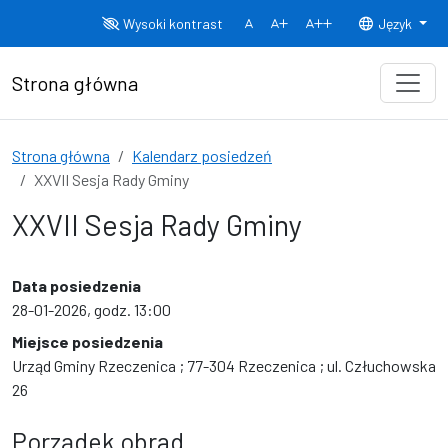
Przejdź do treści
Wysoki kontrast
Język
Normalny rozmiar czcionki
Rozmiar czcionki 150%
Rozmiar czcionki
Strona główna
Strona główna
Kalendarz posiedzeń
XXVII Sesja Rady Gminy
XXVII Sesja Rady Gminy
Data posiedzenia
28-01-2026, godz. 13:00
Miejsce posiedzenia
Urząd Gminy Rzeczenica ; 77-304 Rzeczenica ; ul. Człuchowska
26
Porządek obrad