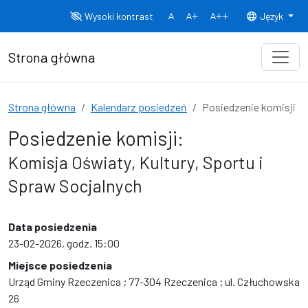
Przejdź do treści
Wysoki kontrast
Język
Normalny rozmiar czcionki
Rozmiar czcionki 150%
Rozmiar czcionki
Strona główna
Strona główna
Kalendarz posiedzeń
Posiedzenie komisji
Posiedzenie komisji:
Komisja Oświaty, Kultury, Sportu i
Spraw Socjalnych
Data posiedzenia
23-02-2026, godz. 15:00
Miejsce posiedzenia
Urząd Gminy Rzeczenica ; 77-304 Rzeczenica ; ul. Człuchowska
26