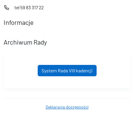
tel 59 83 317 22
Informacje
Archiwum Rady
System Rada VIII kadencji
Deklaracja dostępności
© Gmina Rzeczenica. © 2016 - 2026 Wszystkie prawa zastrzeżone.
Wykonanie i obsługa techniczna
AlfaTV - System Rada