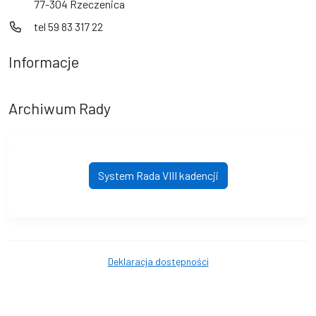
77-304 Rzeczenica
tel 59 83 317 22
Informacje
Archiwum Rady
System Rada VIII kadencji
Deklaracja dostępności
© Gmina Rzeczenica. © 2016 - 2026 Wszystkie prawa zastrzeżone.
Wykonanie i obsługa techniczna
AlfaTV - System Rada