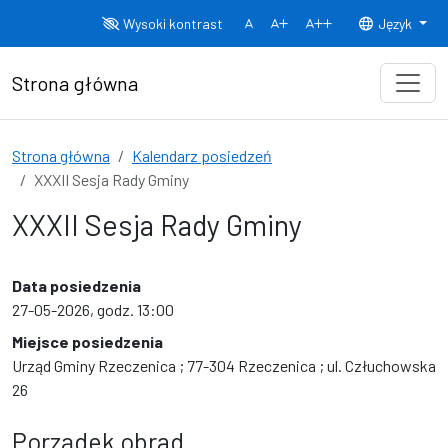
Przejdź do treści
Wysoki kontrast
Język
Normalny rozmiar czcionki
Rozmiar czcionki 150%
Rozmiar czcionki
Strona główna
Strona główna
Kalendarz posiedzeń
XXXII Sesja Rady Gminy
XXXII Sesja Rady Gminy
Data posiedzenia
27-05-2026, godz. 13:00
Miejsce posiedzenia
Urząd Gminy Rzeczenica ; 77-304 Rzeczenica ; ul. Człuchowska
26
Porządek obrad