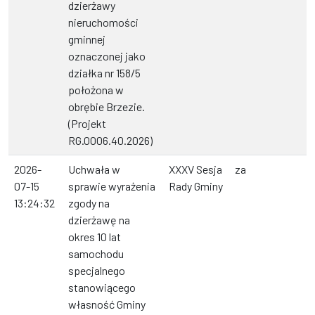
dzierżawy
nieruchomości
gminnej
oznaczonej jako
działka nr 158/5
położona w
obrębie Brzezie.
(Projekt
RG.0006.40.2026)
2026-
Uchwała w
XXXV Sesja
za
07-15
sprawie wyrażenia
Rady Gminy
13:24:32
zgody na
dzierżawę na
okres 10 lat
samochodu
specjalnego
stanowiącego
własność Gminy