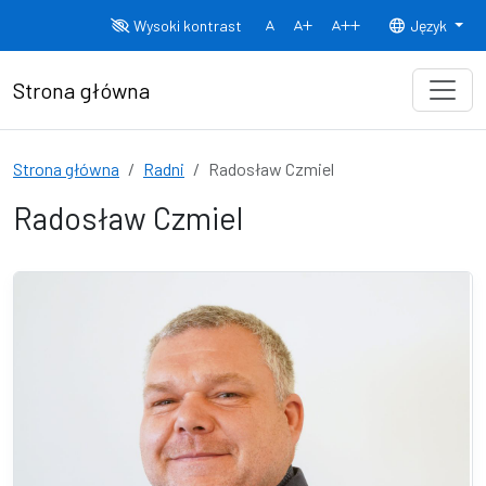
Przejdź do treści
Wysoki kontrast
Język
Normalny rozmiar czcionki
Rozmiar czcionki 150%
Rozmiar czcionki
Strona główna
Strona główna
Radni
Radosław Czmiel
Radosław Czmiel