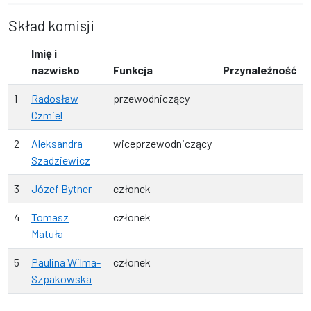
Skład komisji
Imię i
nazwisko
Funkcja
Przynaleźność
1
Radosław
przewodniczący
Czmiel
2
Aleksandra
wiceprzewodniczący
Szadziewicz
3
Józef Bytner
członek
4
Tomasz
członek
Matuła
5
Paulina Wilma-
członek
Szpakowska