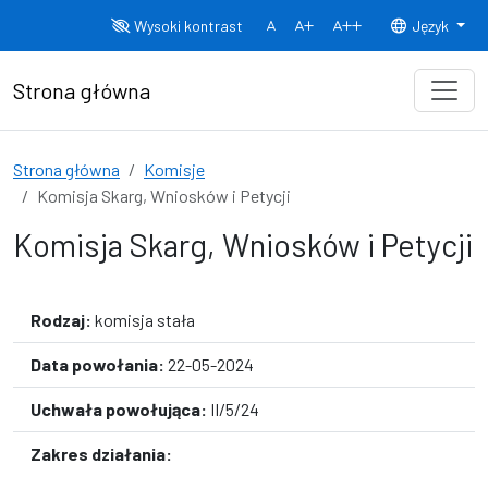
Przejdź do treści
Wysoki kontrast
Język
Normalny rozmiar czcionki
Rozmiar czcionki 150%
Rozmiar czcionki
Strona główna
Strona główna
Komisje
Komisja Skarg, Wniosków i Petycji
Komisja Skarg, Wniosków i Petycji
Rodzaj:
komisja stała
Data powołania:
22-05-2024
Uchwała powołująca:
II/5/24
Zakres działania: