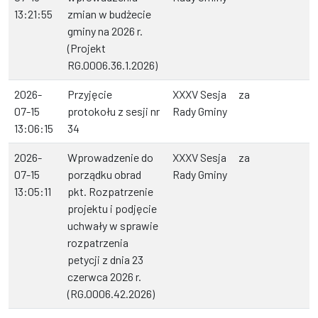
13:21:55
zmian w budżecie
gminy na 2026 r.
(Projekt
RG.0006.36.1.2026)
2026-
Przyjęcie
XXXV Sesja
za
07-15
protokołu z sesji nr
Rady Gminy
13:06:15
34
2026-
Wprowadzenie do
XXXV Sesja
za
07-15
porządku obrad
Rady Gminy
13:05:11
pkt. Rozpatrzenie
projektu i podjęcie
uchwały w sprawie
rozpatrzenia
petycji z dnia 23
czerwca 2026 r.
(RG.0006.42.2026)