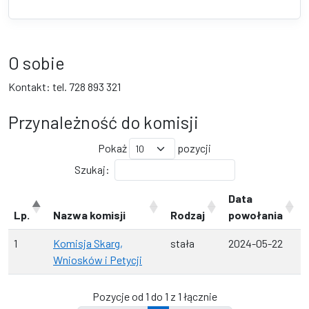
O sobie
Kontakt: tel. 728 893 321
Przynależność do komisji
Pokaż
pozycji
Szukaj:
Data
Lp.
Nazwa komisji
Rodzaj
powołania
1
Komisja Skarg,
stała
2024-05-22
Wniosków i Petycji
Pozycje od 1 do 1 z 1 łącznie