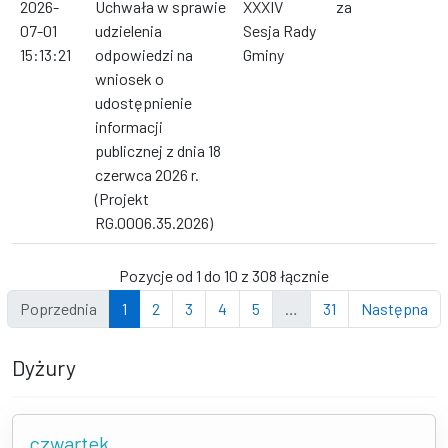
2026-
Uchwała w sprawie
XXXIV
za
07-01
udzielenia
Sesja Rady
15:13:21
odpowiedzi na
Gminy
wniosek o
udostępnienie
informacji
publicznej z dnia 18
czerwca 2026 r.
(Projekt
RG.0006.35.2026)
Pozycje od 1 do 10 z 308 łącznie
Poprzednia
1
2
3
4
5
…
31
Następna
Dyżury
czwartek