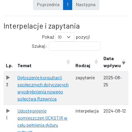
Poprzednia
1
Następna
Interpelacje i zapytania
Pokaż
pozycji
Szukaj:
Data
Lp.
Temat
Rodzaj
wpływu
Ogłoszenie konsultacji
zapytanie
2025-08-
3
społecznych dotyczących
25
wyodrębnienia nowego
sołectwa Rzewnica
Udostępnienie
interpelacja
2024-08-12
1
pomieszczeń GCKSTiR w
celu pełnienia dyżuru
radnych