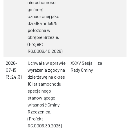
nieruchomości
gminnej
oznaczonej jako
działka nr 158/5
położona w
obrębie Brzezie.
(Projekt
RG.0006.40.2026)
2026-
Uchwała w sprawie
XXXV Sesja
za
07-15
wyrażenia zgody na
Rady Gminy
13:24:31
dzierżawę na okres
10 lat samochodu
specjalnego
stanowiącego
własność Gminy
Rzeczenica.
(Projekt
RG.0006.39.2026)