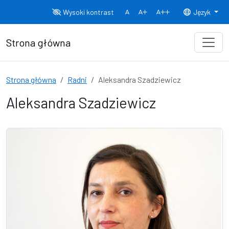
Przejdź do treści
Wysoki kontrast
Język
Normalny rozmiar czcionki
Rozmiar czcionki 150%
Rozmiar czcionki
Strona główna
Strona główna
Radni
Aleksandra Szadziewicz
Aleksandra Szadziewicz