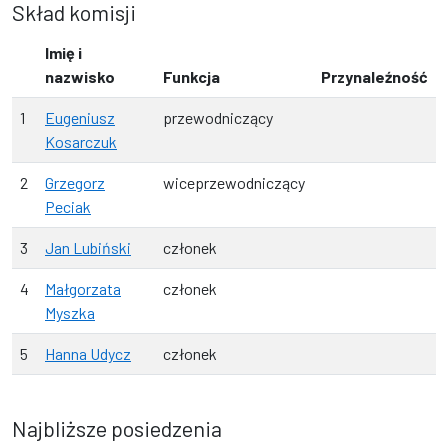
Skład komisji
Imię i
nazwisko
Funkcja
Przynaleźność
1
Eugeniusz
przewodniczący
Kosarczuk
2
Grzegorz
wiceprzewodniczący
Peciak
3
Jan Lubiński
członek
4
Małgorzata
członek
Myszka
5
Hanna Udycz
członek
Najbliższe posiedzenia