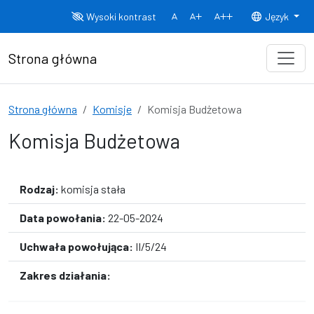
Przejdź do treści
Wysoki kontrast
Język
Normalny rozmiar czcionki
Rozmiar czcionki 150%
Rozmiar czcionki
Strona główna
Strona główna
Komisje
Komisja Budżetowa
Komisja Budżetowa
Rodzaj:
komisja stała
Data powołania:
22-05-2024
Uchwała powołująca:
II/5/24
Zakres działania: