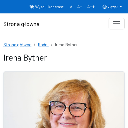
Przejdź do treści
Wysoki kontrast
Język
Normalny rozmiar czcionki
Rozmiar czcionki 150%
Rozmiar czcionki
Strona główna
Strona główna
Radni
Irena Bytner
Irena Bytner