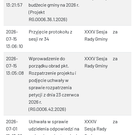
13:21:57
budżecie gminy na 2026 r.
(Projekt
RG.0006.36.1.2026)
2026-
Przyjęcie protokołu z
XXXV Sesja
za
07-15
sesji nr 34
Rady Gminy
13:06:10
2026-
Wprowadzenie do
XXXV Sesja
za
07-15
porządku obrad pkt.
Rady Gminy
13:05:08
Rozpatrzenie projektu i
podjęcie uchwały w
sprawie rozpatrzenia
petycji z dnia 23 czerwca
2026 r.
(RG.0006.42.2026)
2026-
Uchwała w sprawie
XXXIV
za
07-01
udzielenia odpowiedzi na
Sesja Rady