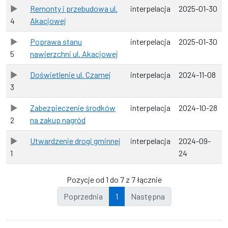
Remonty i przebudowa ul.
interpelacja
2025-01-30
4
Akacjowej
Poprawa stanu
interpelacja
2025-01-30
5
nawierzchni ul. Akacjowej
Doświetlenie ul. Czarnej
interpelacja
2024-11-08
3
Zabezpieczenie środków
interpelacja
2024-10-28
2
na zakup nagród
Utwardzenie drogi gminnej
interpelacja
2024-09-
1
24
Pozycje od 1 do 7 z 7 łącznie
Poprzednia
1
Następna