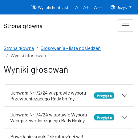
Przejdź do treści
Wysoki kontrast
Język
Normalny rozmiar czcionki
Rozmiar czcionki 150%
Rozmiar czcionki
Strona główna
Strona główna
Głosowania - lista posiedzeń
Wyniki głosowań
Wyniki głosowań
Uchwała Nr I/2/24 w sprawie wyboru
Przyjęto
Przewodniczącego Rady Gminy
Uchwała Nr I/4/24 w sprawie Wyboru
Przyjęto
Wiceprzewodniczącego Rady Gminy
Powołanie komisji skrutacyjnej w 3