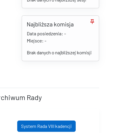
Najbliższa komisja
Data posiedzenia: -
Miejsce: -
Brak danych o najbliższej komisji
rchiwum Rady
System Rada VIII kadencji