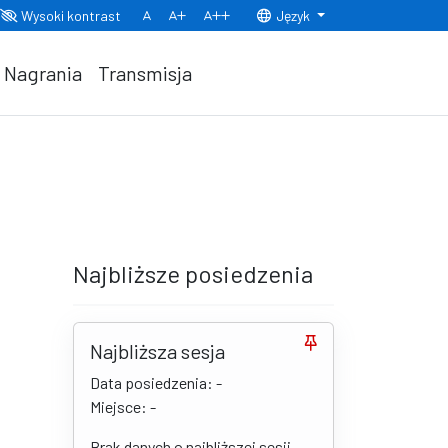
Wysoki kontrast
Język
Normalny rozmiar czcionki
Rozmiar czcionki 150%
Rozmiar czcionki 200%
Nagrania
Transmisja
Najbliższe posiedzenia
Najbliższa sesja
Data posiedzenia: -
Miejsce: -
Brak danych o najbliższej sesji