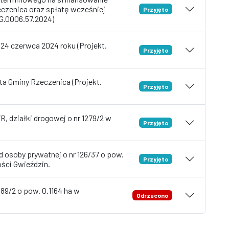
czenica oraz spłatę wcześniej
Przyjęto
RG.0006.57.2024)
 24 czerwca 2024 roku (Projekt.
Przyjęto
ta Gminy Rzeczenica (Projekt.
Przyjęto
, działki drogowej o nr 1279/2 w
Przyjęto
 osoby prywatnej o nr 126/37 o pow.
Przyjęto
ejscowości Gwieździn.
89/2 o pow. 0.1164 ha w
Odrzucono