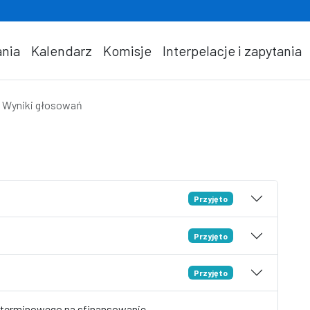
nia
Kalendarz
Komisje
Interpelacje i zapytania
Wyniki głosowań
Przyjęto
Przyjęto
Przyjęto
oterminowego na sfinansowanie