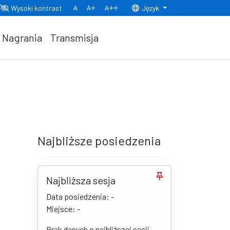
Wysoki kontrast
Język
Normalny rozmiar czcionki
Rozmiar czcionki 150%
Rozmiar czcionki 200%
Nagrania
Transmisja
Najbliższe posiedzenia
Najbliższa sesja
Data posiedzenia: -
Miejsce: -
Brak danych o najbliższej sesji