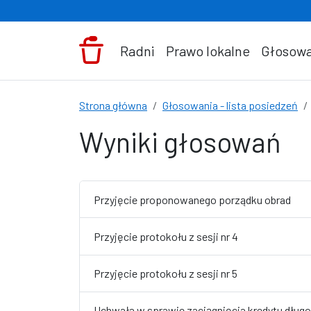
Przejdź do treści
Radni
Prawo lokalne
Głosowa
Strona główna
Głosowania - lista posiedzeń
Wyniki głosowań
Przyjęcie proponowanego porządku obrad
Przyjęcie protokołu z sesji nr 4
Przyjęcie protokołu z sesji nr 5
Uchwała w sprawie zaciągnięcia kredytu dług