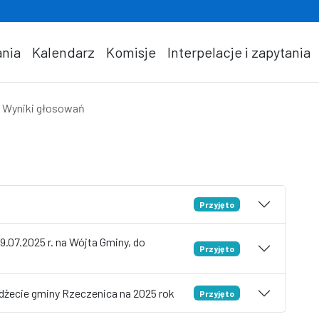
nia
Kalendarz
Komisje
Interpelacje i zapytania
Wyniki głosowań
Przyjęto
.07.2025 r. na Wójta Gminy, do
Przyjęto
żecie gminy Rzeczenica na 2025 rok
Przyjęto