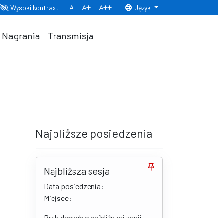
Wysoki kontrast
Język
Normalny rozmiar czcionki
Rozmiar czcionki 150%
Rozmiar czcionki 200%
Nagrania
Transmisja
Najbliższe posiedzenia
Najbliższa sesja
Data posiedzenia: -
Miejsce: -
Brak danych o najbliższej sesji