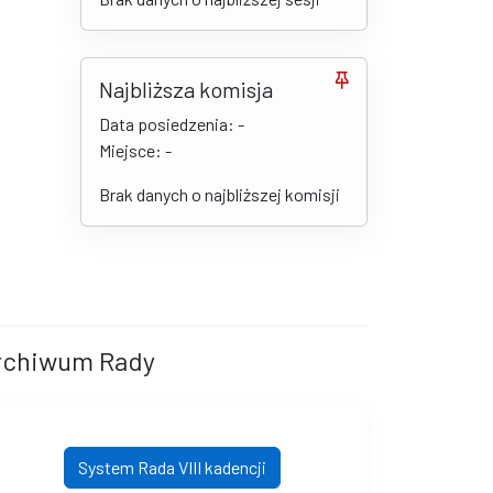
Najbliższa komisja
Data posiedzenia: -
Miejsce: -
Brak danych o najbliższej komisji
rchiwum Rady
System Rada VIII kadencji