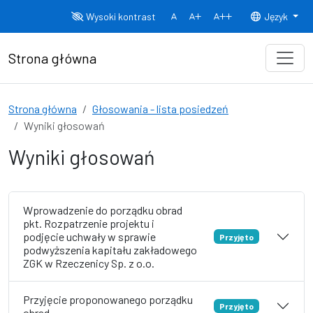
Przejdź do treści
Wysoki kontrast
Język
Normalny rozmiar czcionki
Rozmiar czcionki 150%
Rozmiar czcionki
Strona główna
Strona główna
Głosowania - lista posiedzeń
Wyniki głosowań
Wyniki głosowań
Wprowadzenie do porządku obrad
pkt. Rozpatrzenie projektu i
podjęcie uchwały w sprawie
Przyjęto
podwyższenia kapitału zakładowego
ZGK w Rzeczenicy Sp. z o.o.
Przyjęcie proponowanego porządku
Przyjęto
obrad