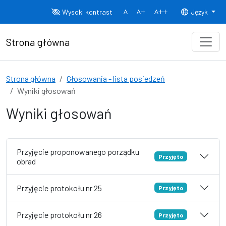
Przejdź do treści
Wysoki kontrast
Język
Normalny rozmiar czcionki
Rozmiar czcionki 150%
Rozmiar czcionki
Strona główna
Strona główna
Głosowania - lista posiedzeń
Wyniki głosowań
Wyniki głosowań
Przyjęcie proponowanego porządku
Przyjęto
obrad
Przyjęcie protokołu nr 25
Przyjęto
Przyjęcie protokołu nr 26
Przyjęto